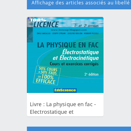
Affichage des articles associés au libell
A
r
t
i
c
l
e
s
Livre : La physique en fac -
Electrostatique et
électrocinétique PDF Cours
et Exercices Corrigés