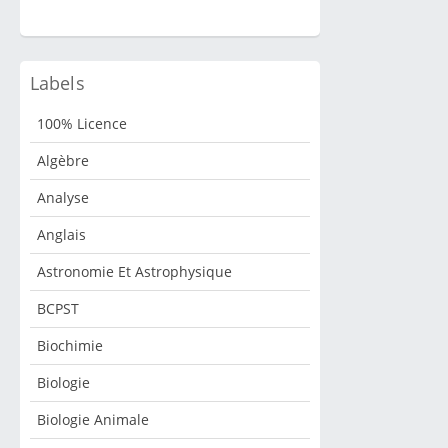
en médecine, l’apprentissage de la lecture critique
d’articles est un des objectifs de l’examen classant
national en fin du deuxième cycle. Or, du fait de leur
abor...
Labels
100% Licence
Algèbre
Analyse
Anglais
Astronomie Et Astrophysique
BCPST
Biochimie
Biologie
Biologie Animale