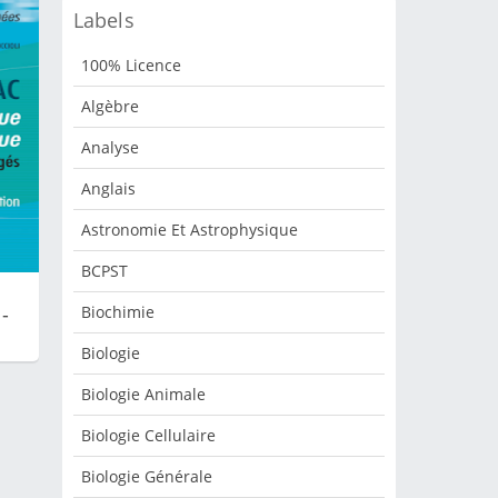
Labels
2018
100% Licence
ices
ue
Algèbre
du
EAL
Analyse
que
Anglais
C-
Astronomie Et Astrophysique
ns
BCPST
TIE
 -
Biochimie
ue
Biologie
rs
Biologie Animale
Biologie Cellulaire
Biologie Générale