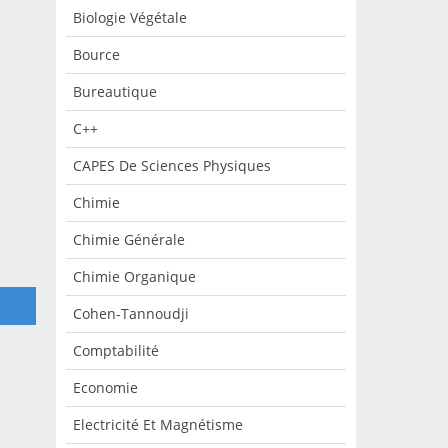
Biologie Végétale
ique
Bource
Bureautique
que
C++
CAPES De Sciences Physiques
 du
Chimie
ue,
Chimie Générale
Chimie Organique
Cohen-Tannoudji
ique
Comptabilité
es
Economie
Electricité Et Magnétisme