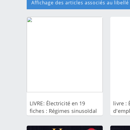
Affichage des articles associés au libell
A
r
t
i
c
l
e
s
LIVRE: Électricité en 19
livre :
fiches : Régimes sinusoïdal
d'empl
et non-sinusoïdal - pdf