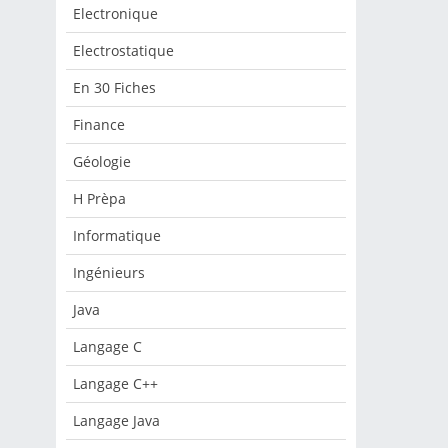
e.
Electronique
s
Electrostatique
En 30 Fiches
et
Finance
de
és
Géologie
H Prèpa
Informatique
Ingénieurs
Java
Langage C
Langage C++
Langage Java