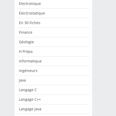
s de
Electronique
e
Electrostatique
En 30 Fiches
odes
 " :
Finance
Géologie
d...
H Prèpa
Informatique
Ingénieurs
Java
Langage C
Langage C++
Langage Java