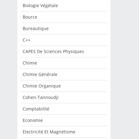
Biologie Végétale
de
s
Bource
s,
Bureautique
s
 et
est
C++
nt
ie.
es
CAPES De Sciences Physiques
ans
Chimie
ls
s ;
Chimie Générale
u
s
es
Chimie Organique
,
Cohen-Tannoudji
es
es
Comptabilité
n
.
Economie
Electricité Et Magnétisme