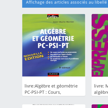
Affichage des articles associés au libell
A
r
t
i
c
l
e
s
livre:Algèbre et géométrie
livre:
PC-PSI-PT : Cours,
algèbr
méthodes, exercices
fiches
corrigés PDF