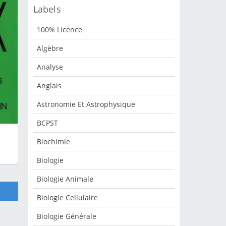
Labels
8
100% Licence
t
s
Algèbre
s
Analyse
Anglais
e
Astronomie Et Astrophysique
 de
sée
BCPST
ie,
Biochimie
vre
Biologie
Biologie Animale
ème
Biologie Cellulaire
Biologie Générale
oit