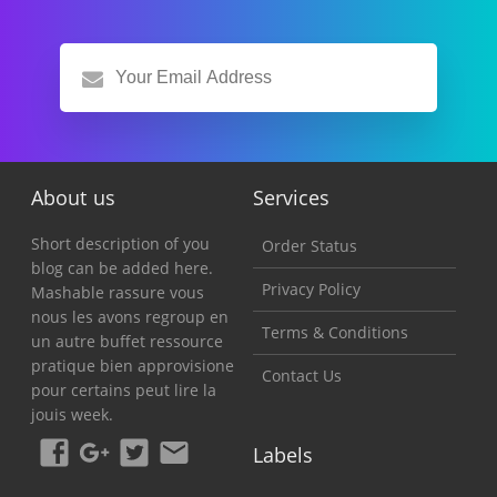
About us
Services
Short description of you
Order Status
blog can be added here.
Privacy Policy
Mashable rassure vous
nous les avons regroup en
Terms & Conditions
un autre buffet ressource
pratique bien approvisione
Contact Us
pour certains peut lire la
jouis week.
Labels