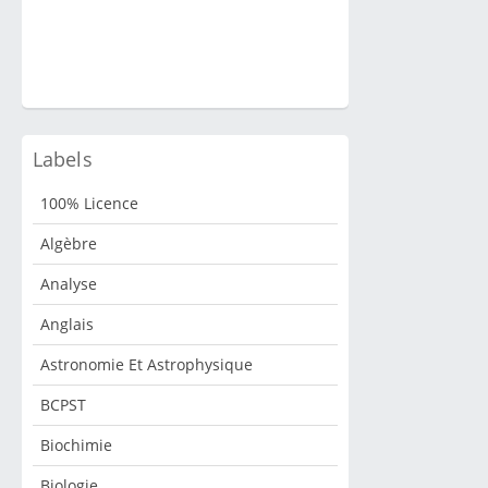
Moins cher que 10 sandwiches jambon-beurre...
MethodiX est la collection de référence d'ouvrages de
méthodes à l'usage des préparationnaires et étudiants
du premier cycle. Outil unique pour prépare...
Labels
100% Licence
Algèbre
Analyse
Anglais
Astronomie Et Astrophysique
BCPST
Biochimie
Biologie