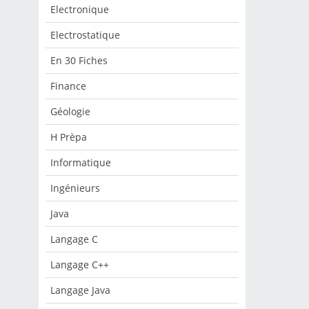
nte
Electronique
 :
ons
Electrostatique
les
En 30 Fiches
rs
Finance
re
Géologie
H Prèpa
CSI
Informatique
Ingénieurs
Java
Langage C
Langage C++
Langage Java