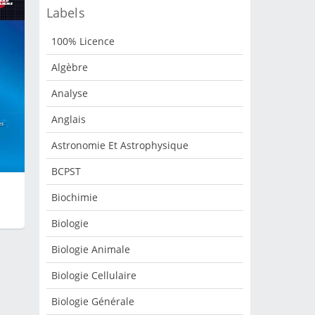
Labels
2018
100% Licence
Algèbre
chel
Analyse
té
Anglais
l et
,
Astronomie Et Astrophysique
BCPST
r un
Biochimie
s
Biologie
Biologie Animale
que
e 1
Biologie Cellulaire
Biologie Générale