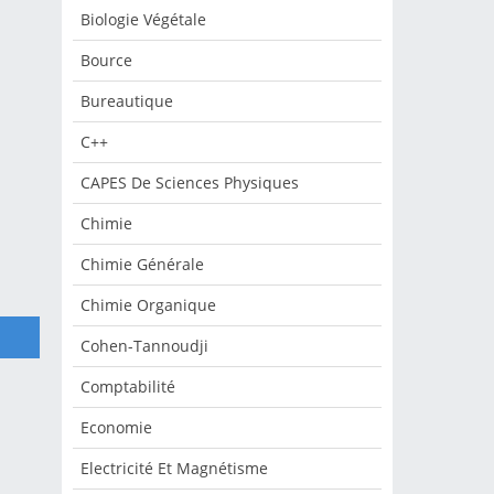
Biologie Végétale
ique
2
Bource
Bureautique
C++
 4
che
CAPES De Sciences Physiques
s
e
Chimie
en
tée
Chimie Générale
e et
Chimie Organique
Cohen-Tannoudji
te
n
Comptabilité
Economie
Electricité Et Magnétisme