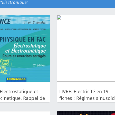
é
Electronique
Electrostatique et
LIVRE: Électricité en 19
ocinetique. Rappel de
fiches : Régimes sinusoïd
et exercices corriges
et non-sinusoïdal - pdf
sique Amzallag E ,