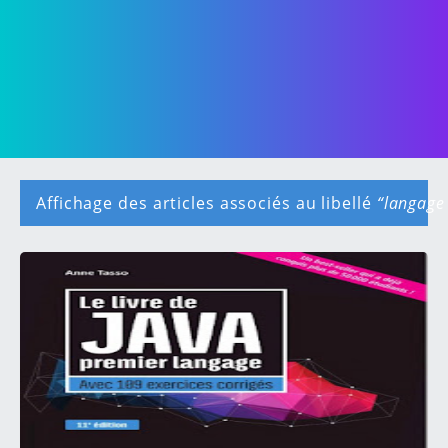
Affichage des articles associés au libellé
langage
A
r
t
i
c
l
e