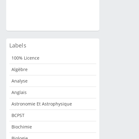
apporter de l’esprit à l’ordinateur. Pour que cet esprit
donne sa pleine mesure, il est certes nécessaire de bien
connaître le langage des ordinateurs, mais, surtout, il est
indispensabl...
Labels
100% Licence
Algèbre
Analyse
Anglais
Astronomie Et Astrophysique
BCPST
Biochimie
Biologie