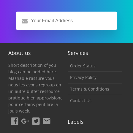
About us
Services
Short description of you
Order Status
blog can be added here.
Privacy Policy
Mashable rassure vous
nous les avons regroup en
Terms & Conditions
un autre buffet ressource
pratique bien approvisione
Contact Us
pour certains peut lire la
jouis week.
Labels