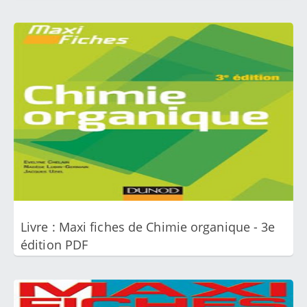
années BCPST Toutes les formules de chimie physique et
Goodprepa
septembre 08, 2018
mathematiques ==> Télécharger ici
Livre : Maxi fiches - Biochimie - 2e édition Michel
Guilloton , Bernadette Quintard , Paul-François Gallet ,
Françoise Quentin Maxi fiches - Biochimie - 2e édition
PDF Présentation du livre Les ouvrages de la collection «
Maxi-Fiches » s'adressent aux étudiants désireux de
maîtriser les fondamentaux d'une discipline. En 85 fiches
synthétiques sont présentées toutes les grandes notions
de la biochimie (biomolécules, cycles métaboliques,
bioénergétique, enzymologie...). Chaque fiche est
illustrée par de nombreux schémas pour aider l'étudiant
à assimiler rapidement et à mémoriser des notions
indispensables à connaître. Dans cette seconde édition
actualisée, deux fiches sur les cytochromes ont été
Livre : Maxi fiches de Chimie organique - 3e
ajoutées. Sommaire de l'ouvrage Masse des atomes
édition PDF
Glucides Lipides Phospholipides Acides aminés
Nucléotides Enzymes Glycolyse Biosynthèse Rôle de l'ATP
Photosynthèse Auteur de l'ouvrage - Michel Guilloton -
Bernadette Quintard -...
Goodprepa
septembre 08, 2018