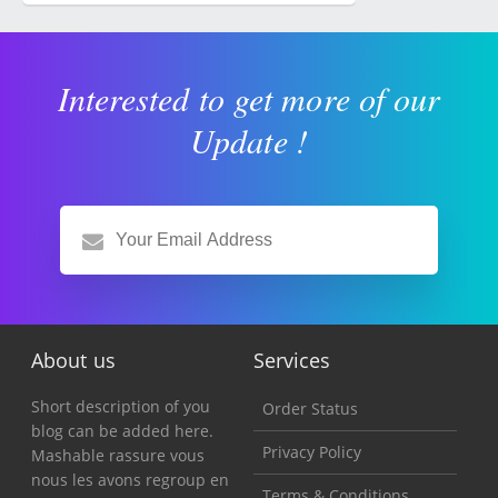
Interested to get more of our
Update !
About us
Services
Short description of you
Order Status
blog can be added here.
Privacy Policy
Mashable rassure vous
nous les avons regroup en
Terms & Conditions