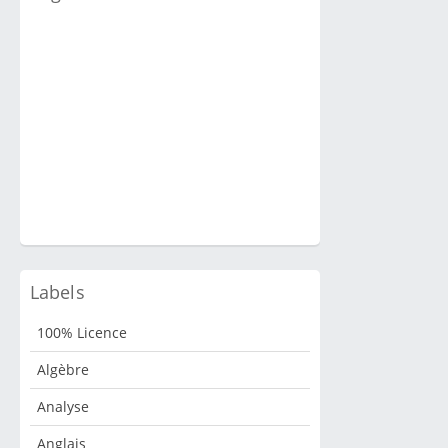
e
s
Labels
100% Licence
Algèbre
Analyse
Anglais