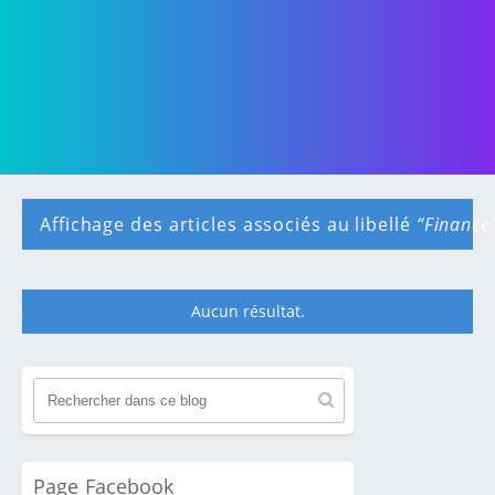
Affichage des articles associés au libellé
Finance
Aucun résultat.
A
r
t
i
c
l
Page Facebook