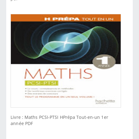
Livre : Maths PCSI-PTSI HPrépa Tout-en-un 1er
année PDF