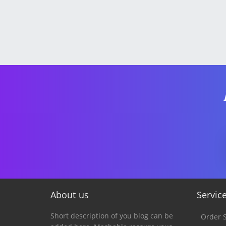
About us
Servic
Short description of you blog can be
Order S