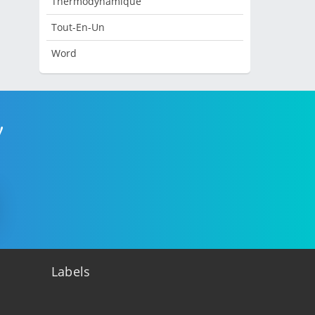
Thermodynamique
Tout-En-Un
Word
!
Labels