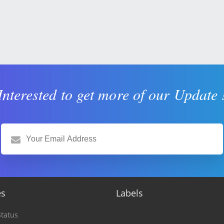
Interested to get more of our Update 
es
Labels
tatus