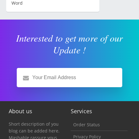
Word
Interested to get more of our
Update !
About us
Services
Short description of you
Order Status
blog can be added here.
Privacy Policy
Mashable rassure vous