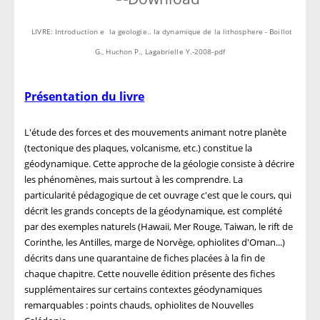
LIVRE: Introduction e la geologie.. la dynamique de la lithosphere - Boillot
G., Huchon P., Lagabrielle Y.-2008-pdf
Présentation du livre
L'étude des forces et des mouvements animant notre planète
(tectonique des plaques, volcanisme, etc.) constitue la
géodynamique. Cette approche de la géologie consiste à décrire
les phénomènes, mais surtout à les comprendre. La
particularité pédagogique de cet ouvrage c'est que le cours, qui
décrit les grands concepts de la géodynamique, est complété
par des exemples naturels (Hawaii, Mer Rouge, Taiwan, le rift de
Corinthe, les Antilles, marge de Norvège, ophiolites d'Oman...)
décrits dans une quarantaine de fiches placées à la fin de
chaque chapitre. Cette nouvelle édition présente des fiches
supplémentaires sur certains contextes géodynamiques
remarquables : points chauds, ophiolites de Nouvelles