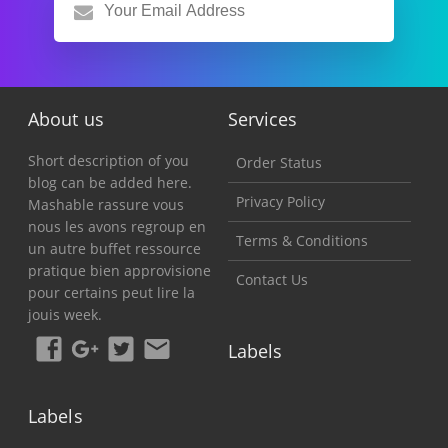
About us
Services
Short description of you
Order Status
blog can be added here.
Privacy Policy
Mashable rassure vous
nous les avons regroup en
Terms & Conditions
un autre buffet ressource
pratique bien approvisione
Contact Us
pour certains peut lire la
jouis week.
Labels
Labels