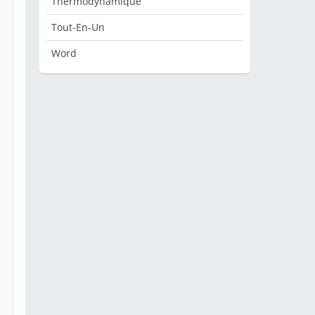
Thermodynamique
Tout-En-Un
Word