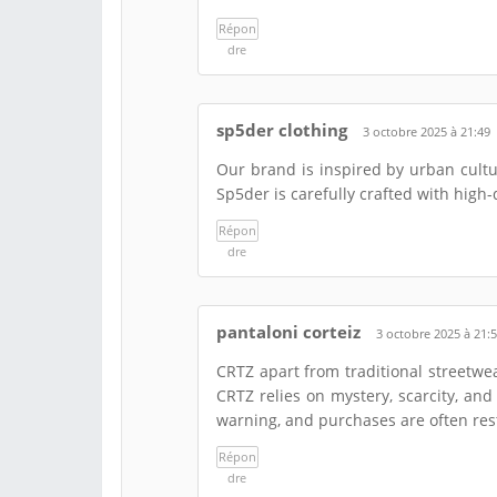
Répon
dre
sp5der clothing​
3 octobre 2025 à 21:49
Our brand is inspired by urban cultur
Sp5der is carefully crafted with high-
Répon
dre
pantaloni corteiz
3 octobre 2025 à 21:
CRTZ apart from traditional streetwea
CRTZ relies on mystery, scarcity, an
warning, and purchases are often restr
Répon
dre