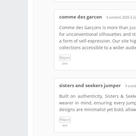
comme des garcon
3 octobre 2025 à 2
Comme des Garçons is more than just 
for unconventional silhouettes and st
a form of self-expression. Our site hi
collections accessible to a wider audi
Répon
dre
sisters and seekers jumper
3 octo
Built on authenticity, Sisters & See
wearer in mind, ensuring every jumpe
designs are minimalist yet bold, all
Répon
dre