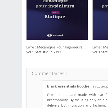
Livre : Mécanique Pour Ingénieurs
Livre : M
Vol 1 Statistique - PDF
Vol 1 Stat
Commentaires :
black essentials hoodie
3 octobre 20
Our hoodies are made with carefull
breathability. By focusing only on bl
delivers both function and fashion. 