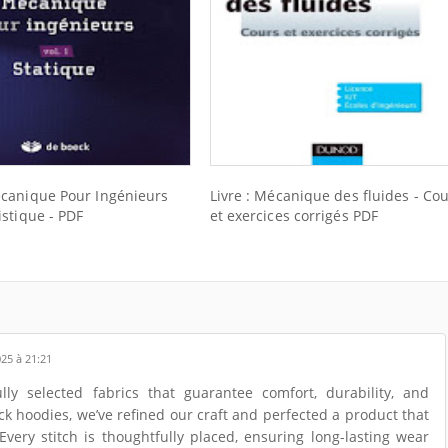
écanique Pour Ingénieurs
Livre : Mécanique des fluides - Co
istique - PDF
et exercices corrigés PDF
25 à 21:21
y selected fabrics that guarantee comfort, durability, and
ack hoodies, we’ve refined our craft and perfected a product that
Every stitch is thoughtfully placed, ensuring long-lasting wear