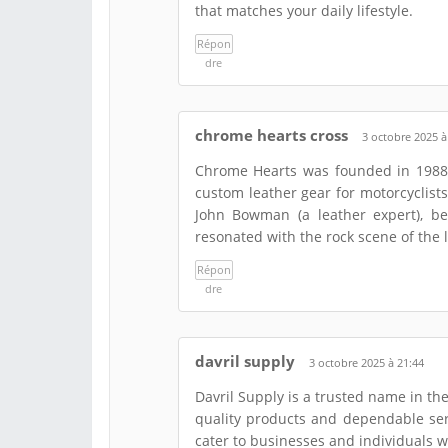
that matches your daily lifestyle.
Répon
dre
chrome hearts cross
3 octobre 2025 à
Chrome Hearts was founded in 1988 b
custom leather gear for motorcyclist
John Bowman (a leather expert), beg
resonated with the rock scene of the l
Répon
dre
davril supply
3 octobre 2025 à 21:44
Davril Supply is a trusted name in th
quality products and dependable serv
cater to businesses and individuals wh