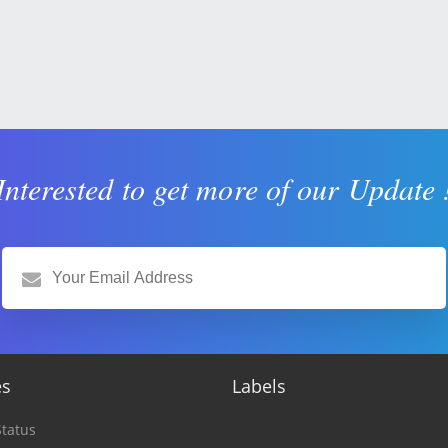
Interested to get more of our Update 
es
Labels
tatus