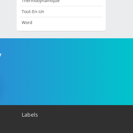
Thermodynamique
Tout-En-Un
Word
!
Labels