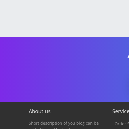
About us
Servic
Short description of you blog can be
Order S