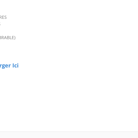
RES
S
BRABLE)
ger Ici