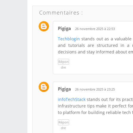
Commentaires :
Pigiga
26 novembre 2025 à 22:53
Techblogin
stands out as a valuable s
and tutorials are structured in a
decisions and stay informed about em
Répon
dre
Pigiga
26 novembre 2025 à 23:25
infoTechStack
stands out for its prac
infrastructure tips make it perfect fo
to platform for building reliable tech
Répon
dre