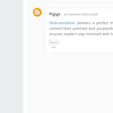
Pigiga
26 novembre 2025 à 23:40
DedicatedIdeas
delivers a perfect m
content feels polished and purposefu
ensures readers stay informed with hi
Répon
dre