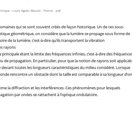
trique : cours Agnès Maurel - French pdf
omaines qui se sont souvent créés de façon historique. Un de ces sous-
optique géométrique, on considère que la lumière se propage sous forme de
re de la lumière, c’est-à-dire qu’ils transportent la vibration
es rayons
a principale étant la limite des fréquences infinies, c’est-à-dire des fréquence
eu de propagation. En particulier, pour que la notion de rayons soit applicab
ite devant toutes les longueurs caractéristiques du milieu considéré. Lorsque
l’onde rencontre un obstacle dont la taille est comparable à sa longueur d’o
e la diffraction et les interférences. Ces phénomènes pour lesquels
opagation par ondes se rattachent à l’optique ondulatoire.