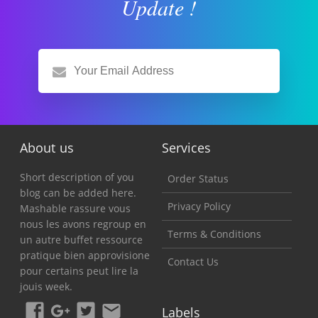
Update !
About us
Services
Short description of you
Order Status
blog can be added here.
Privacy Policy
Mashable rassure vous
nous les avons regroup en
Terms & Conditions
un autre buffet ressource
pratique bien approvisione
Contact Us
pour certains peut lire la
jouis week.
Labels